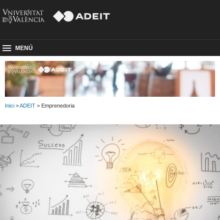
MENÚ
Inici
>
ADEIT
> Emprenedoria