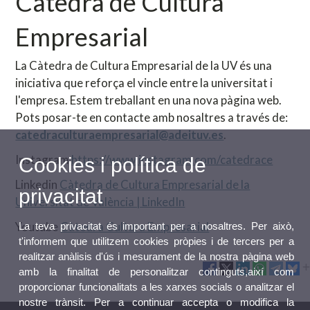
Càtedra de Cultura
Empresarial
La Càtedra de Cultura Empresarial de la UV és una
iniciativa que reforça el vincle entre la universitat i
l'empresa. Estem treballant en una nova pàgina web.
Pots posar-te en contacte amb nosaltres a través de:
catedraculturaempresarial@adeituv.es
.
Instagram
https://www.instagram.com/catedrace
Cookies i política de
Linkedin
Càtedra de Cultura Empresarial de la
privacitat
Universitat de València | LinkedIn
Youtube
Càtedra Cultura Empresarial
La teva privacitat és important per a nosaltres. Per això,
t'informem que utilitzem cookies pròpies i de tercers per a
realitzar anàlisis d'ús i mesurament de la nostra pàgina web
amb la finalitat de personalitzar continguts,així com
proporcionar funcionalitats a les xarxes socials o analitzar el
nostre trànsit. Per a continuar accepta o modifica la