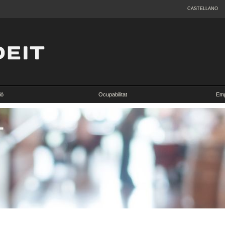
CASTELLANO
ió
Ocupabilitat
Emp