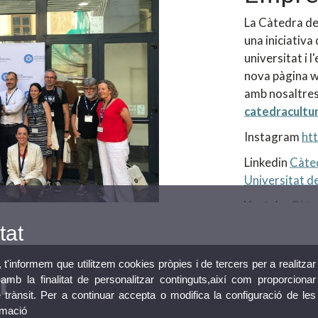
La Càtedra de
una iniciativa 
universitat i 
nova pàgina w
amb nosaltres
catedracultu
Instagram
ht
Linkedin
Càted
Universitat de
Youtube
Càte
tat
, t'informem que utilitzem cookies pròpies i de tercers per a realitzar
mb la finalitat de personalitzar continguts,així com proporcionar
e trànsit. Per a continuar accepta o modifica la configuració de les
rmació