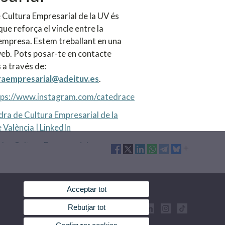
 Cultura Empresarial de la UV és
que reforça el vincle entre la
l'empresa. Estem treballant en una
eb. Pots posar-te en contacte
 a través de:
raempresarial@adeituv.es
.
tps://www.instagram.com/catedrace
ra de Cultura Empresarial de la
 València | LinkedIn
dra Cultura Empresarial
Acceptar tot
Rebutjar tot