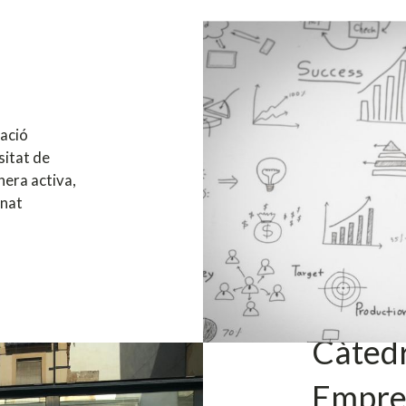
ació
sitat de
nera activa,
mnat
Càtedr
Empre