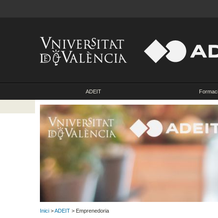
ADEIT
Formac
Inici
>
ADEIT
> Emprenedoria