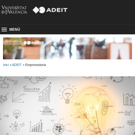
MENÚ
Inici
>
ADEIT
> Emprenedoria