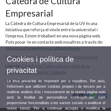
Càtedra de Cultura
Empresarial
La Càtedra de Cultura Empresarial de la UV és una
iniciativa que reforça el vincle entre la universitat i
l'empresa. Estem treballant en una nova pàgina web.
Pots posar-te en contacte amb nosaltres a través de:
catedraculturaempresarial@adeituv.es
.
Instagram
https://www.instagram.com/catedrace
Cookies i política de
Linkedin
Càtedra de Cultura Empresarial de la
privacitat
Universitat de València | LinkedIn
Youtube
Càtedra Cultura Empresarial
La teva privacitat és important per a nosaltres. Per això,
t'informem que utilitzem cookies pròpies i de tercers per a
realitzar anàlisis d'ús i mesurament de la nostra pàgina web
amb la finalitat de personalitzar continguts,així com
proporcionar funcionalitats a les xarxes socials o analitzar el
nostre trànsit. Per a continuar accepta o modifica la