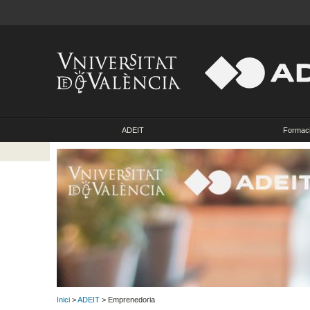
ADEIT
Formac
Inici
>
ADEIT
> Emprenedoria