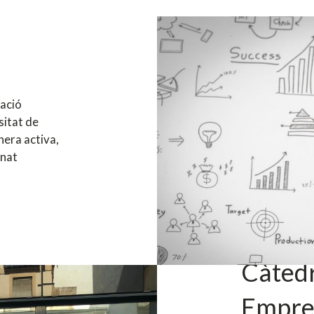
ació
sitat de
nera activa,
mnat
Càtedr
Empre