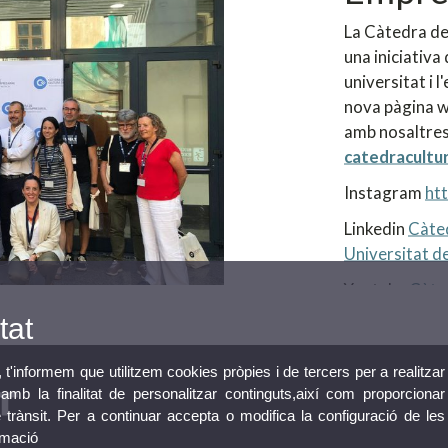
La Càtedra de
una iniciativa 
universitat i 
nova pàgina w
amb nosaltres
catedracultu
Instagram
ht
Linkedin
Càted
Universitat de
Youtube
Càte
tat
, t'informem que utilitzem cookies pròpies i de tercers per a realitzar
mb la finalitat de personalitzar continguts,així com proporcionar
e trànsit. Per a continuar accepta o modifica la configuració de les
rmació