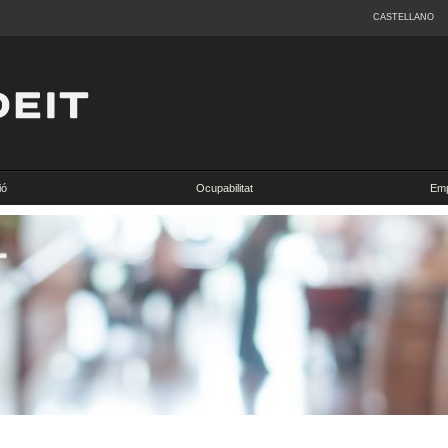
CASTELLANO
ió
Ocupabilitat
Emp