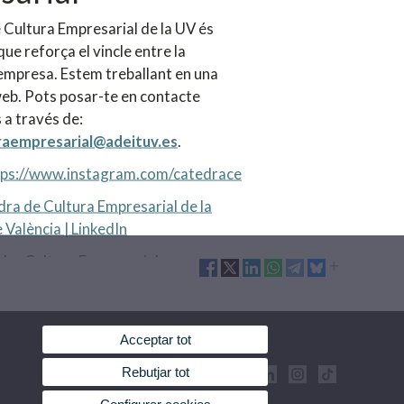
 Cultura Empresarial de la UV és
que reforça el vincle entre la
l'empresa. Estem treballant en una
eb. Pots posar-te en contacte
 a través de:
raempresarial@adeituv.es
.
tps://www.instagram.com/catedrace
ra de Cultura Empresarial de la
 València | LinkedIn
dra Cultura Empresarial
Acceptar tot
Rebutjar tot