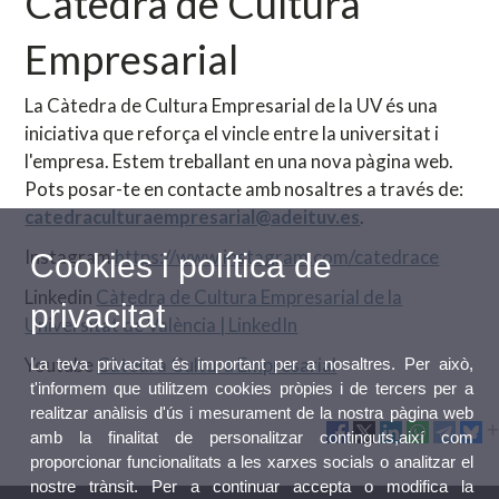
Càtedra de Cultura
Empresarial
La Càtedra de Cultura Empresarial de la UV és una
iniciativa que reforça el vincle entre la universitat i
l'empresa. Estem treballant en una nova pàgina web.
Pots posar-te en contacte amb nosaltres a través de:
catedraculturaempresarial@adeituv.es
.
Instagram
https://www.instagram.com/catedrace
Cookies i política de
Linkedin
Càtedra de Cultura Empresarial de la
privacitat
Universitat de València | LinkedIn
Youtube
Càtedra Cultura Empresarial
La teva privacitat és important per a nosaltres. Per això,
t'informem que utilitzem cookies pròpies i de tercers per a
realitzar anàlisis d'ús i mesurament de la nostra pàgina web
amb la finalitat de personalitzar continguts,així com
proporcionar funcionalitats a les xarxes socials o analitzar el
nostre trànsit. Per a continuar accepta o modifica la