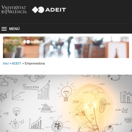
MENÚ
Inici
>
ADEIT
> Emprenedoria