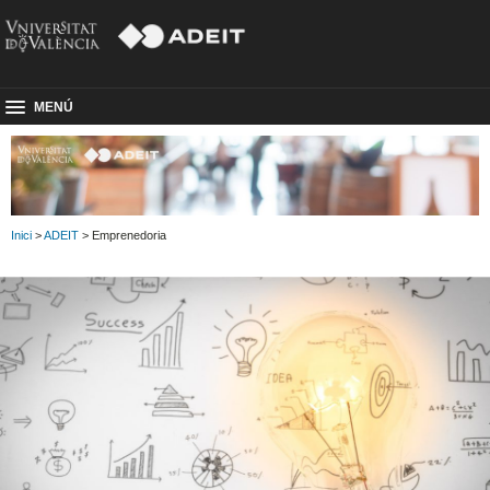
MENÚ
Inici
>
ADEIT
> Emprenedoria