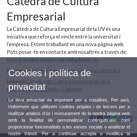
Càtedra de Cultura
Empresarial
La Càtedra de Cultura Empresarial de la UV és una
iniciativa que reforça el vincle entre la universitat i
l'empresa. Estem treballant en una nova pàgina web.
Pots posar-te en contacte amb nosaltres a través de:
catedraculturaempresarial@adeituv.es
.
Instagram
https://www.instagram.com/catedrace
Cookies i política de
Linkedin
Càtedra de Cultura Empresarial de la
privacitat
Universitat de València | LinkedIn
Youtube
Càtedra Cultura Empresarial
La teva privacitat és important per a nosaltres. Per això,
t'informem que utilitzem cookies pròpies i de tercers per a
realitzar anàlisis d'ús i mesurament de la nostra pàgina web
amb la finalitat de personalitzar continguts,així com
proporcionar funcionalitats a les xarxes socials o analitzar el
nostre trànsit. Per a continuar accepta o modifica la