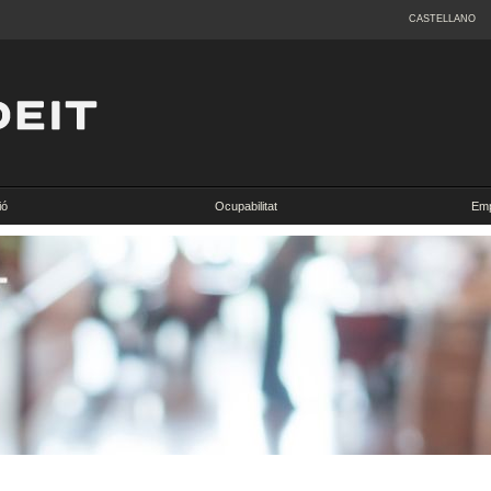
CASTELLANO
ió
Ocupabilitat
Emp