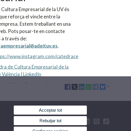
 Cultura Empresarial de la UV és
que reforça el vincle entre la
l'empresa. Estem treballant en una
eb. Pots posar-te en contacte
 a través de:
raempresarial@adeituv.es
.
tps://www.instagram.com/catedrace
ra de Cultura Empresarial de la
 València | LinkedIn
dra Cultura Empresarial
Acceptar tot
Rebutjar tot