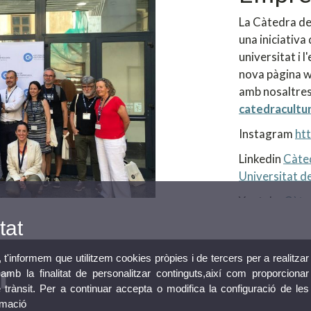
La Càtedra de
una iniciativa 
universitat i 
nova pàgina w
amb nosaltres
catedracultu
Instagram
ht
Linkedin
Càted
Universitat de
Youtube
Càte
tat
, t'informem que utilitzem cookies pròpies i de tercers per a realitzar
mb la finalitat de personalitzar continguts,així com proporcionar
e trànsit. Per a continuar accepta o modifica la configuració de les
rmació