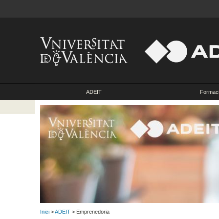
ADEIT
Formac
Inici
>
ADEIT
> Emprenedoria