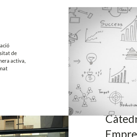
ació
sitat de
nera activa,
mnat
Càtedr
Empre