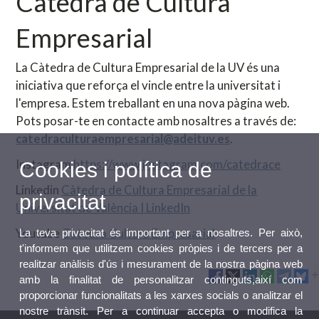
Càtedra de Cultura
Empresarial
La Càtedra de Cultura Empresarial de la UV és una
iniciativa que reforça el vincle entre la universitat i
l'empresa. Estem treballant en una nova pàgina web.
Pots posar-te en contacte amb nosaltres a través de:
catedraculturaempresarial@adeituv.es
.
Instagram
https://www.instagram.com/catedrace
Cookies i política de
Linkedin
Càtedra de Cultura Empresarial de la
privacitat
Universitat de València | LinkedIn
Youtube
Càtedra Cultura Empresarial
La teva privacitat és important per a nosaltres. Per això,
t'informem que utilitzem cookies pròpies i de tercers per a
realitzar anàlisis d'ús i mesurament de la nostra pàgina web
amb la finalitat de personalitzar continguts,així com
proporcionar funcionalitats a les xarxes socials o analitzar el
nostre trànsit. Per a continuar accepta o modifica la