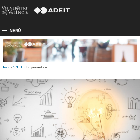
MENÚ
Inici
>
ADEIT
> Emprenedoria