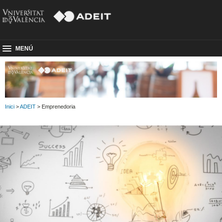
MENÚ
Inici
>
ADEIT
> Emprenedoria