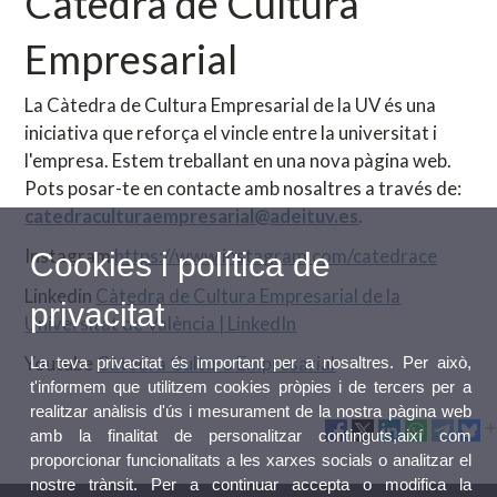
Càtedra de Cultura
Empresarial
La Càtedra de Cultura Empresarial de la UV és una
iniciativa que reforça el vincle entre la universitat i
l'empresa. Estem treballant en una nova pàgina web.
Pots posar-te en contacte amb nosaltres a través de:
catedraculturaempresarial@adeituv.es
.
Instagram
https://www.instagram.com/catedrace
Cookies i política de
Linkedin
Càtedra de Cultura Empresarial de la
privacitat
Universitat de València | LinkedIn
Youtube
Càtedra Cultura Empresarial
La teva privacitat és important per a nosaltres. Per això,
t'informem que utilitzem cookies pròpies i de tercers per a
realitzar anàlisis d'ús i mesurament de la nostra pàgina web
amb la finalitat de personalitzar continguts,així com
proporcionar funcionalitats a les xarxes socials o analitzar el
nostre trànsit. Per a continuar accepta o modifica la