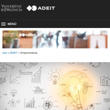
MENÚ
Inici
>
ADEIT
> Emprenedoria