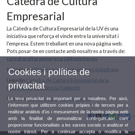
Càtedra de Cultura
Empresarial
La Càtedra de Cultura Empresarial de la UV és una
iniciativa que reforça el vincle entre la universitat i
l'empresa. Estem treballant en una nova pàgina web.
Pots posar-te en contacte amb nosaltres a través de:
catedraculturaempresarial@adeituv.es
.
Instagram
https://www.instagram.com/catedrace
Cookies i política de
Linkedin
Càtedra de Cultura Empresarial de la
privacitat
Universitat de València | LinkedIn
Youtube
Càtedra Cultura Empresarial
La teva privacitat és important per a nosaltres. Per això,
t'informem que utilitzem cookies pròpies i de tercers per a
realitzar anàlisis d'ús i mesurament de la nostra pàgina web
amb la finalitat de personalitzar continguts,així com
proporcionar funcionalitats a les xarxes socials o analitzar el
nostre trànsit. Per a continuar accepta o modifica la