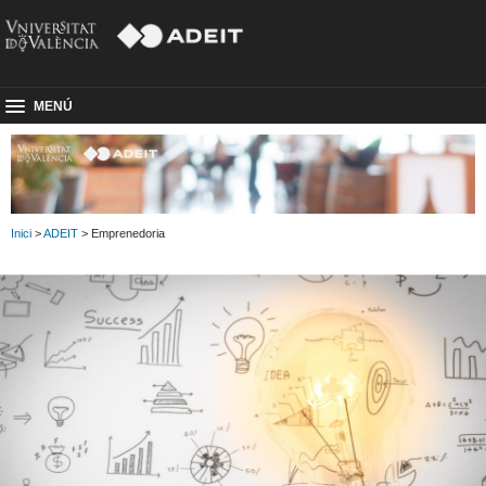
MENÚ
Inici
>
ADEIT
> Emprenedoria