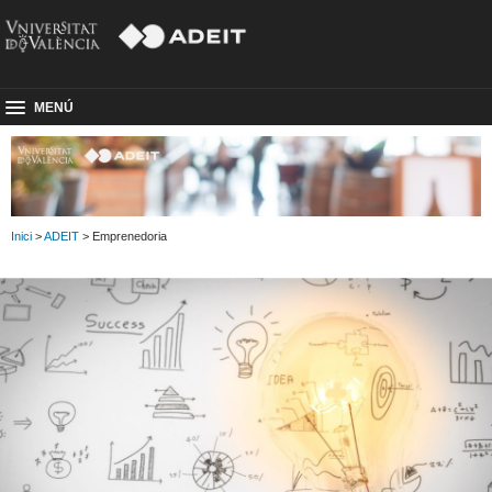
MENÚ
Inici
>
ADEIT
> Emprenedoria