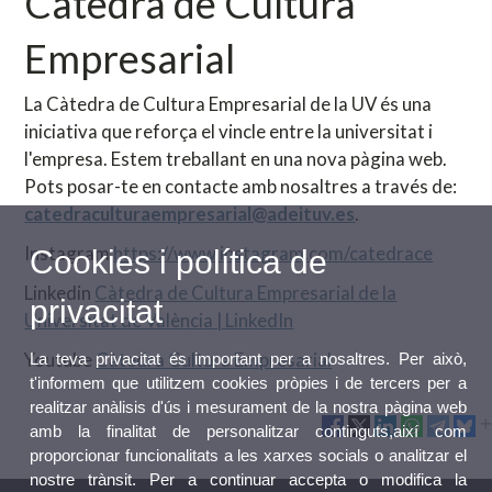
Càtedra de Cultura
Empresarial
La Càtedra de Cultura Empresarial de la UV és una
iniciativa que reforça el vincle entre la universitat i
l'empresa. Estem treballant en una nova pàgina web.
Pots posar-te en contacte amb nosaltres a través de:
catedraculturaempresarial@adeituv.es
.
Instagram
https://www.instagram.com/catedrace
Cookies i política de
Linkedin
Càtedra de Cultura Empresarial de la
privacitat
Universitat de València | LinkedIn
Youtube
Càtedra Cultura Empresarial
La teva privacitat és important per a nosaltres. Per això,
t'informem que utilitzem cookies pròpies i de tercers per a
realitzar anàlisis d'ús i mesurament de la nostra pàgina web
amb la finalitat de personalitzar continguts,així com
proporcionar funcionalitats a les xarxes socials o analitzar el
nostre trànsit. Per a continuar accepta o modifica la