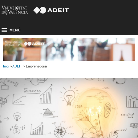
MENÚ
Inici
>
ADEIT
> Emprenedoria