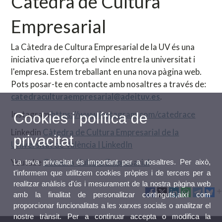
Càtedra de Cultura
Empresarial
La Càtedra de Cultura Empresarial de la UV és una
iniciativa que reforça el vincle entre la universitat i
l'empresa. Estem treballant en una nova pàgina web.
Pots posar-te en contacte amb nosaltres a través de:
catedraculturaempresarial@adeituv.es
.
Instagram
https://www.instagram.com/catedrace
Cookies i política de
Linkedin
Càtedra de Cultura Empresarial de la
privacitat
Universitat de València | LinkedIn
Youtube
Càtedra Cultura Empresarial
La teva privacitat és important per a nosaltres. Per això,
t'informem que utilitzem cookies pròpies i de tercers per a
realitzar anàlisis d'ús i mesurament de la nostra pàgina web
amb la finalitat de personalitzar continguts,així com
proporcionar funcionalitats a les xarxes socials o analitzar el
nostre trànsit. Per a continuar accepta o modifica la