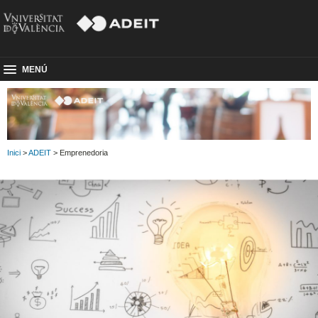
MENÚ
Inici
>
ADEIT
> Emprenedoria