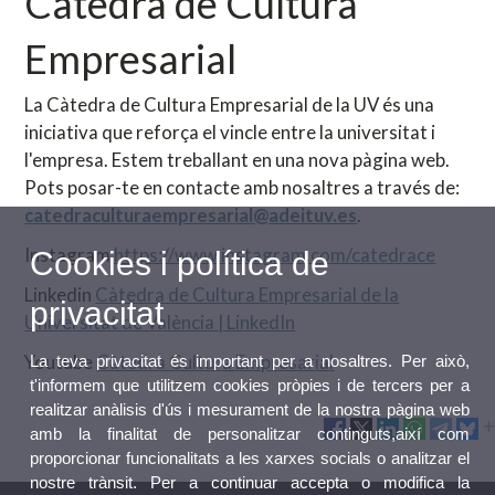
Càtedra de Cultura
Empresarial
La Càtedra de Cultura Empresarial de la UV és una
iniciativa que reforça el vincle entre la universitat i
l'empresa. Estem treballant en una nova pàgina web.
Pots posar-te en contacte amb nosaltres a través de:
catedraculturaempresarial@adeituv.es
.
Instagram
https://www.instagram.com/catedrace
Cookies i política de
Linkedin
Càtedra de Cultura Empresarial de la
privacitat
Universitat de València | LinkedIn
Youtube
Càtedra Cultura Empresarial
La teva privacitat és important per a nosaltres. Per això,
t'informem que utilitzem cookies pròpies i de tercers per a
realitzar anàlisis d'ús i mesurament de la nostra pàgina web
amb la finalitat de personalitzar continguts,així com
proporcionar funcionalitats a les xarxes socials o analitzar el
nostre trànsit. Per a continuar accepta o modifica la