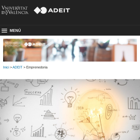
MENÚ
Inici
>
ADEIT
> Emprenedoria