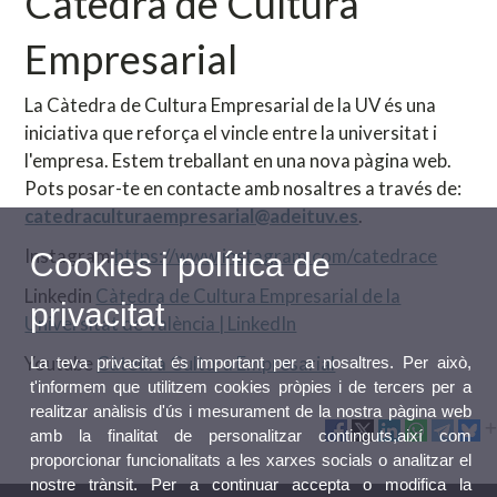
Càtedra de Cultura
Empresarial
La Càtedra de Cultura Empresarial de la UV és una
iniciativa que reforça el vincle entre la universitat i
l'empresa. Estem treballant en una nova pàgina web.
Pots posar-te en contacte amb nosaltres a través de:
catedraculturaempresarial@adeituv.es
.
Instagram
https://www.instagram.com/catedrace
Cookies i política de
Linkedin
Càtedra de Cultura Empresarial de la
privacitat
Universitat de València | LinkedIn
Youtube
Càtedra Cultura Empresarial
La teva privacitat és important per a nosaltres. Per això,
t'informem que utilitzem cookies pròpies i de tercers per a
realitzar anàlisis d'ús i mesurament de la nostra pàgina web
amb la finalitat de personalitzar continguts,així com
proporcionar funcionalitats a les xarxes socials o analitzar el
nostre trànsit. Per a continuar accepta o modifica la