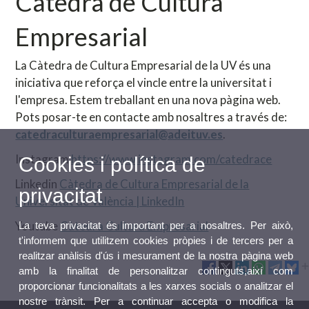
Càtedra de Cultura
Empresarial
La Càtedra de Cultura Empresarial de la UV és una
iniciativa que reforça el vincle entre la universitat i
l'empresa. Estem treballant en una nova pàgina web.
Pots posar-te en contacte amb nosaltres a través de:
catedraculturaempresarial@adeituv.es
.
Instagram
https://www.instagram.com/catedrace
Cookies i política de
Linkedin
Càtedra de Cultura Empresarial de la
privacitat
Universitat de València | LinkedIn
Youtube
Càtedra Cultura Empresarial
La teva privacitat és important per a nosaltres. Per això,
t'informem que utilitzem cookies pròpies i de tercers per a
realitzar anàlisis d'ús i mesurament de la nostra pàgina web
amb la finalitat de personalitzar continguts,així com
proporcionar funcionalitats a les xarxes socials o analitzar el
nostre trànsit. Per a continuar accepta o modifica la