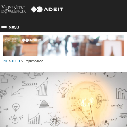
MENÚ
Inici
>
ADEIT
> Emprenedoria