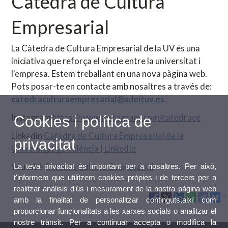
Càtedra de Cultura
Empresarial
La Càtedra de Cultura Empresarial de la UV és una
iniciativa que reforça el vincle entre la universitat i
l'empresa. Estem treballant en una nova pàgina web.
Pots posar-te en contacte amb nosaltres a través de:
catedraculturaempresarial@adeituv.es
.
Instagram
https://www.instagram.com/catedrace
Cookies i política de
Linkedin
Càtedra de Cultura Empresarial de la
privacitat
Universitat de València | LinkedIn
Youtube
Càtedra Cultura Empresarial
La teva privacitat és important per a nosaltres. Per això,
t'informem que utilitzem cookies pròpies i de tercers per a
realitzar anàlisis d'ús i mesurament de la nostra pàgina web
amb la finalitat de personalitzar continguts,així com
proporcionar funcionalitats a les xarxes socials o analitzar el
nostre trànsit. Per a continuar accepta o modifica la