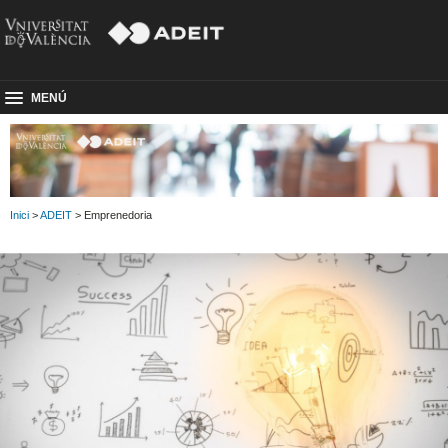
MENÚ
Inici
>
ADEIT
> Emprenedoria