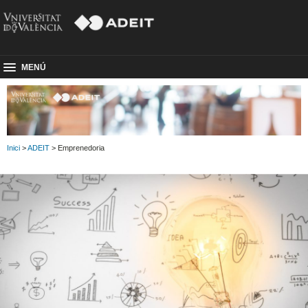
MENÚ
Inici
>
ADEIT
> Emprenedoria