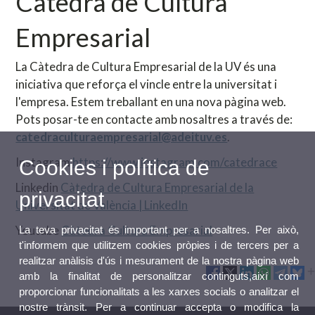
Càtedra de Cultura
Empresarial
La Càtedra de Cultura Empresarial de la UV és una
iniciativa que reforça el vincle entre la universitat i
l'empresa. Estem treballant en una nova pàgina web.
Pots posar-te en contacte amb nosaltres a través de:
catedraculturaempresarial@adeituv.es
.
Instagram
https://www.instagram.com/catedrace
Cookies i política de
Linkedin
Càtedra de Cultura Empresarial de la
privacitat
Universitat de València | LinkedIn
Youtube
Càtedra Cultura Empresarial
La teva privacitat és important per a nosaltres. Per això,
t'informem que utilitzem cookies pròpies i de tercers per a
realitzar anàlisis d'ús i mesurament de la nostra pàgina web
amb la finalitat de personalitzar continguts,així com
proporcionar funcionalitats a les xarxes socials o analitzar el
nostre trànsit. Per a continuar accepta o modifica la