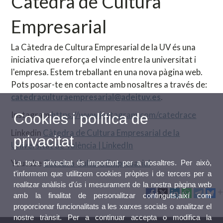
Càtedra de Cultura
Empresarial
La Càtedra de Cultura Empresarial de la UV és una
iniciativa que reforça el vincle entre la universitat i
l'empresa. Estem treballant en una nova pàgina web.
Pots posar-te en contacte amb nosaltres a través de:
catedraculturaempresarial@adeituv.es
.
Instagram
https://www.instagram.com/catedrace
Cookies i política de
Linkedin
Càtedra de Cultura Empresarial de la
privacitat
Universitat de València | LinkedIn
Youtube
Càtedra Cultura Empresarial
La teva privacitat és important per a nosaltres. Per això,
t'informem que utilitzem cookies pròpies i de tercers per a
realitzar anàlisis d'ús i mesurament de la nostra pàgina web
amb la finalitat de personalitzar continguts,així com
proporcionar funcionalitats a les xarxes socials o analitzar el
nostre trànsit. Per a continuar accepta o modifica la