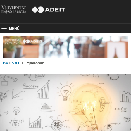
MENÚ
Inici
>
ADEIT
> Emprenedoria