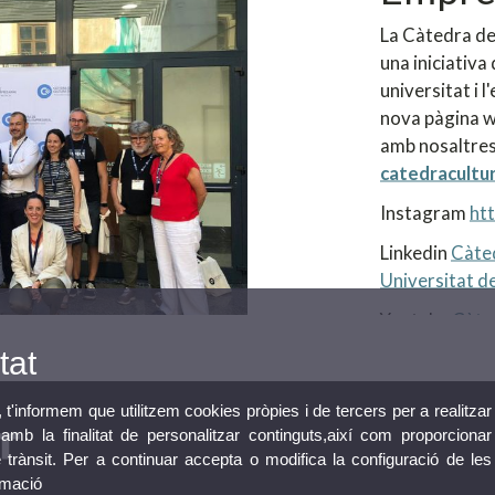
La Càtedra de
una iniciativa 
universitat i 
nova pàgina w
amb nosaltres
catedracultu
Instagram
ht
Linkedin
Càted
Universitat de
Youtube
Càte
tat
, t'informem que utilitzem cookies pròpies i de tercers per a realitzar
mb la finalitat de personalitzar continguts,així com proporcionar
e trànsit. Per a continuar accepta o modifica la configuració de les
rmació