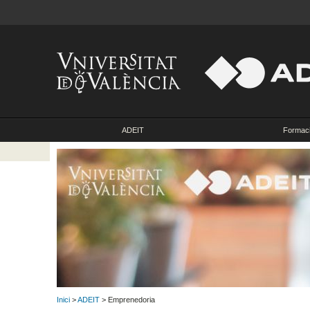
ADEIT
Formac
Inici
>
ADEIT
> Emprenedoria