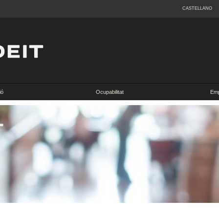
CASTELLANO
ió
Ocupabilitat
Emp