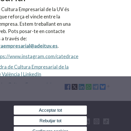
 Cultura Empresarial de la UV és
que reforça el vincle entre la
l'empresa. Estem treballant en una
eb. Pots posar-te en contacte
 a través de:
raempresarial@adeituv.es
.
tps://www.instagram.com/catedrace
ra de Cultura Empresarial de la
 València | LinkedIn
dra Cultura Empresarial
Acceptar tot
Rebutjar tot