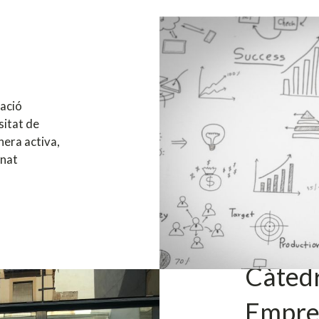
ació
sitat de
nera activa,
mnat
Càtedr
Empre