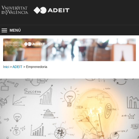
MENÚ
Inici
>
ADEIT
> Emprenedoria