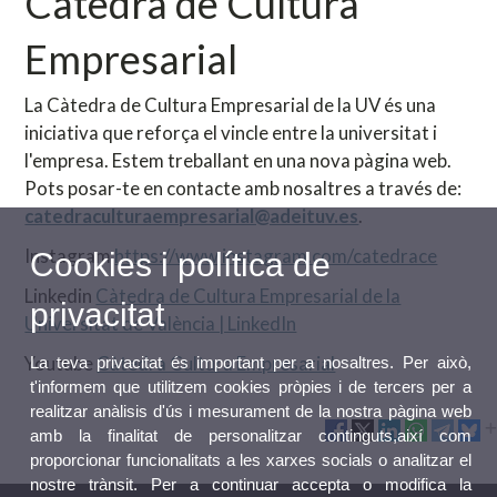
Càtedra de Cultura
Empresarial
La Càtedra de Cultura Empresarial de la UV és una
iniciativa que reforça el vincle entre la universitat i
l'empresa. Estem treballant en una nova pàgina web.
Pots posar-te en contacte amb nosaltres a través de:
catedraculturaempresarial@adeituv.es
.
Instagram
https://www.instagram.com/catedrace
Cookies i política de
Linkedin
Càtedra de Cultura Empresarial de la
privacitat
Universitat de València | LinkedIn
Youtube
Càtedra Cultura Empresarial
La teva privacitat és important per a nosaltres. Per això,
t'informem que utilitzem cookies pròpies i de tercers per a
realitzar anàlisis d'ús i mesurament de la nostra pàgina web
amb la finalitat de personalitzar continguts,així com
proporcionar funcionalitats a les xarxes socials o analitzar el
nostre trànsit. Per a continuar accepta o modifica la