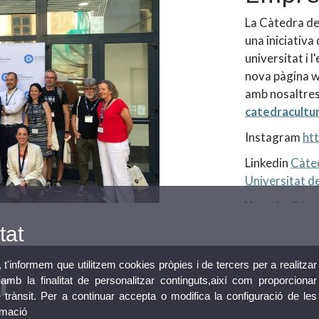
La Càtedra de
una iniciativa 
universitat i 
nova pàgina w
amb nosaltres
catedracultu
Instagram
ht
Linkedin
Càted
Universitat de
Youtube
Càte
tat
, t'informem que utilitzem cookies pròpies i de tercers per a realitzar
mb la finalitat de personalitzar continguts,així com proporcionar
e trànsit. Per a continuar accepta o modifica la configuració de les
rmació