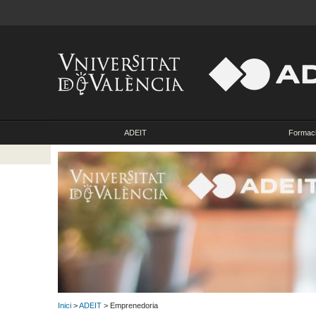
ADEIT
Formac
Inici
>
ADEIT
> Emprenedoria