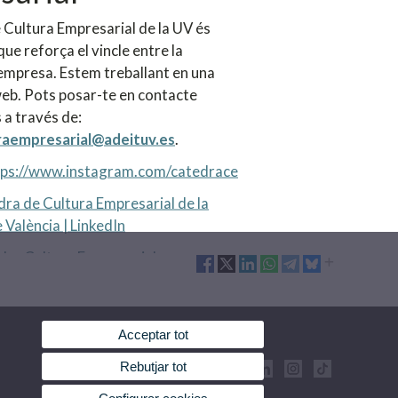
 Cultura Empresarial de la UV és
que reforça el vincle entre la
l'empresa. Estem treballant en una
eb. Pots posar-te en contacte
 a través de:
raempresarial@adeituv.es
.
tps://www.instagram.com/catedrace
ra de Cultura Empresarial de la
 València | LinkedIn
dra Cultura Empresarial
Acceptar tot
Rebutjar tot