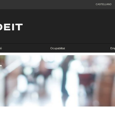
CASTELLANO
ió
Ocupabilitat
Emp