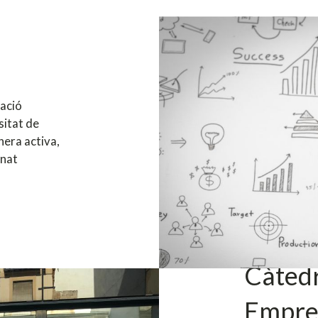
ació
sitat de
nera activa,
mnat
Càtedr
Empre