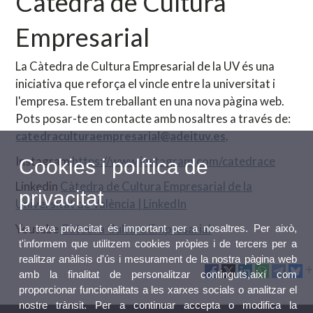
Càtedra de Cultura
Empresarial
La Càtedra de Cultura Empresarial de la UV és una
iniciativa que reforça el vincle entre la universitat i
l'empresa. Estem treballant en una nova pàgina web.
Pots posar-te en contacte amb nosaltres a través de:
catedraculturaempresarial@adeituv.es
.
Instagram
https://www.instagram.com/catedrace
Cookies i política de
Linkedin
Càtedra de Cultura Empresarial de la
privacitat
Universitat de València | LinkedIn
Youtube
Càtedra Cultura Empresarial
La teva privacitat és important per a nosaltres. Per això,
t'informem que utilitzem cookies pròpies i de tercers per a
realitzar anàlisis d'ús i mesurament de la nostra pàgina web
amb la finalitat de personalitzar continguts,així com
proporcionar funcionalitats a les xarxes socials o analitzar el
nostre trànsit. Per a continuar accepta o modifica la