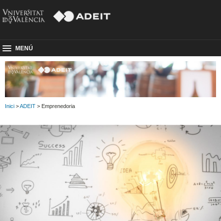
MENÚ
Inici
>
ADEIT
> Emprenedoria