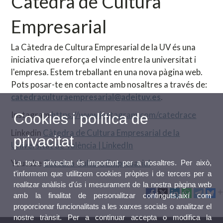
Càtedra de Cultura
Empresarial
La Càtedra de Cultura Empresarial de la UV és una
iniciativa que reforça el vincle entre la universitat i
l'empresa. Estem treballant en una nova pàgina web.
Pots posar-te en contacte amb nosaltres a través de:
catedraculturaempresarial@adeituv.es
.
Instagram
https://www.instagram.com/catedrace
Cookies i política de
Linkedin
Càtedra de Cultura Empresarial de la
privacitat
Universitat de València | LinkedIn
Youtube
Càtedra Cultura Empresarial
La teva privacitat és important per a nosaltres. Per això,
t'informem que utilitzem cookies pròpies i de tercers per a
realitzar anàlisis d'ús i mesurament de la nostra pàgina web
amb la finalitat de personalitzar continguts,així com
proporcionar funcionalitats a les xarxes socials o analitzar el
nostre trànsit. Per a continuar accepta o modifica la