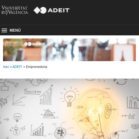
MENÚ
Inici
>
ADEIT
> Emprenedoria