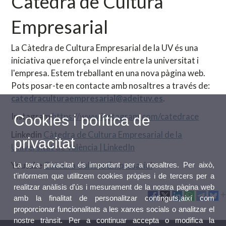
Càtedra de Cultura
Empresarial
La Càtedra de Cultura Empresarial de la UV és una
iniciativa que reforça el vincle entre la universitat i
l'empresa. Estem treballant en una nova pàgina web.
Pots posar-te en contacte amb nosaltres a través de:
catedraculturaempresarial@adeituv.es
.
Instagram
https://www.instagram.com/catedrace
Cookies i política de
Linkedin
Càtedra de Cultura Empresarial de la
privacitat
Universitat de València | LinkedIn
Youtube
Càtedra Cultura Empresarial
La teva privacitat és important per a nosaltres. Per això,
t'informem que utilitzem cookies pròpies i de tercers per a
realitzar anàlisis d'ús i mesurament de la nostra pàgina web
amb la finalitat de personalitzar continguts,així com
proporcionar funcionalitats a les xarxes socials o analitzar el
nostre trànsit. Per a continuar accepta o modifica la