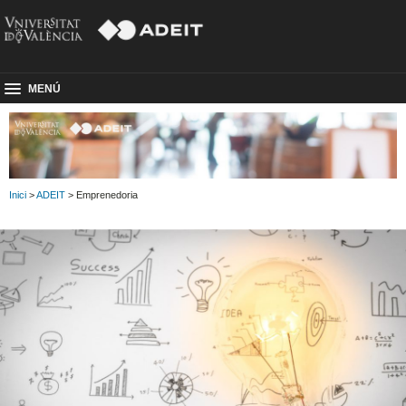
MENÚ
Inici
>
ADEIT
> Emprenedoria