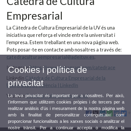
Càtedra de Cultura
Empresarial
La Càtedra de Cultura Empresarial de la UV és una
iniciativa que reforça el vincle entre la universitat i
l'empresa. Estem treballant en una nova pàgina web.
Pots posar-te en contacte amb nosaltres a través de:
catedraculturaempresarial@adeituv.es
.
Instagram
https://www.instagram.com/catedrace
Cookies i política de
Linkedin
Càtedra de Cultura Empresarial de la
privacitat
Universitat de València | LinkedIn
Youtube
Càtedra Cultura Empresarial
La teva privacitat és important per a nosaltres. Per això,
t'informem que utilitzem cookies pròpies i de tercers per a
realitzar anàlisis d'ús i mesurament de la nostra pàgina web
amb la finalitat de personalitzar continguts,així com
proporcionar funcionalitats a les xarxes socials o analitzar el
nostre trànsit. Per a continuar accepta o modifica la