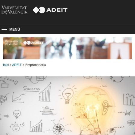
MENÚ
Inici
>
ADEIT
> Emprenedoria