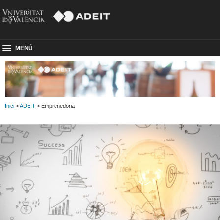
MENÚ
Inici
>
ADEIT
> Emprenedoria