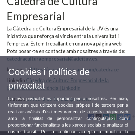
Càtedra de Cultura
Empresarial
La Càtedra de Cultura Empresarial de la UV és una
iniciativa que reforça el vincle entre la universitat i
l'empresa. Estem treballant en una nova pàgina web.
Pots posar-te en contacte amb nosaltres a través de:
catedraculturaempresarial@adeituv.es
.
Instagram
https://www.instagram.com/catedrace
Cookies i política de
Linkedin
Càtedra de Cultura Empresarial de la
privacitat
Universitat de València | LinkedIn
Youtube
Càtedra Cultura Empresarial
La teva privacitat és important per a nosaltres. Per això,
t'informem que utilitzem cookies pròpies i de tercers per a
realitzar anàlisis d'ús i mesurament de la nostra pàgina web
amb la finalitat de personalitzar continguts,així com
proporcionar funcionalitats a les xarxes socials o analitzar el
nostre trànsit. Per a continuar accepta o modifica la