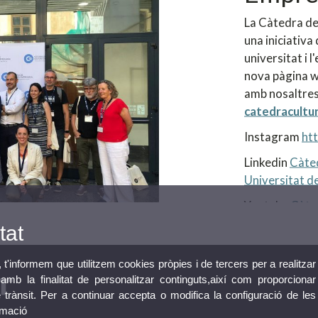
La Càtedra de
una iniciativa 
universitat i 
nova pàgina w
amb nosaltres
catedracultu
Instagram
ht
Linkedin
Càted
Universitat de
Youtube
Càte
tat
, t'informem que utilitzem cookies pròpies i de tercers per a realitzar
mb la finalitat de personalitzar continguts,així com proporcionar
e trànsit. Per a continuar accepta o modifica la configuració de les
rmació