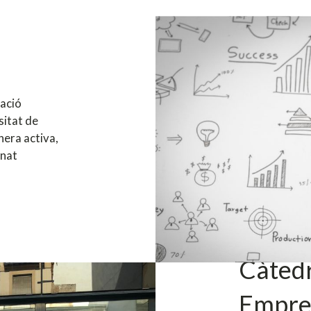
ació
sitat de
nera activa,
mnat
Càtedr
Empre