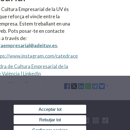
 Cultura Empresarial de la UV és
que reforça el vincle entre la
l'empresa. Estem treballant en una
eb. Pots posar-te en contacte
 a través de:
raempresarial@adeituv.es
.
tps://www.instagram.com/catedrace
ra de Cultura Empresarial de la
 València | LinkedIn
dra Cultura Empresarial
Acceptar tot
Rebutjar tot