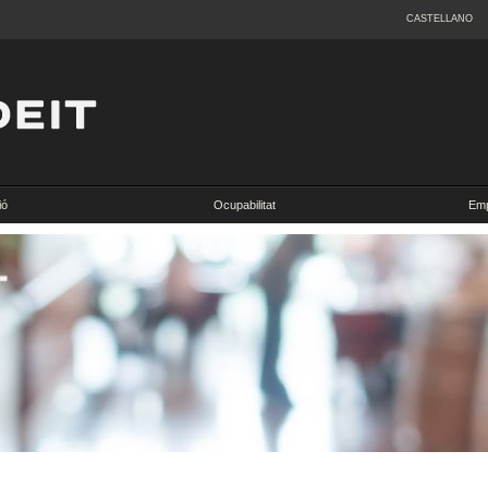
CASTELLANO
ió
Ocupabilitat
Emp