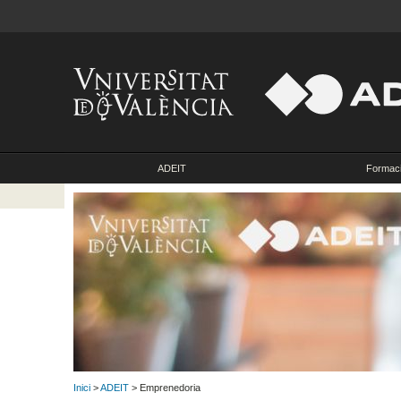
ADEIT
Formac
Inici
>
ADEIT
> Emprenedoria