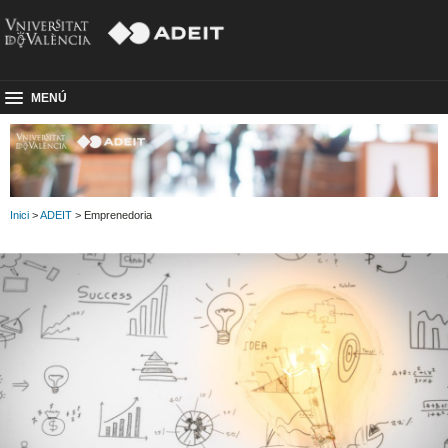
MENÚ
Inici
>
ADEIT
> Emprenedoria