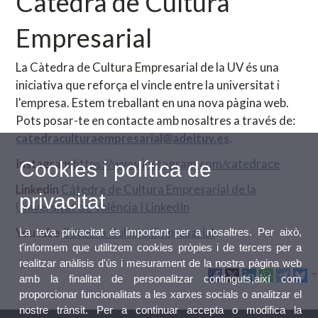
Càtedra de Cultura
Empresarial
La Càtedra de Cultura Empresarial de la UV és una
iniciativa que reforça el vincle entre la universitat i
l'empresa. Estem treballant en una nova pàgina web.
Pots posar-te en contacte amb nosaltres a través de:
catedraculturaempresarial@adeituv.es
.
Instagram
https://www.instagram.com/catedrace
Cookies i política de
Linkedin
Càtedra de Cultura Empresarial de la
privacitat
Universitat de València | LinkedIn
Youtube
Càtedra Cultura Empresarial
La teva privacitat és important per a nosaltres. Per això,
t'informem que utilitzem cookies pròpies i de tercers per a
realitzar anàlisis d'ús i mesurament de la nostra pàgina web
amb la finalitat de personalitzar continguts,així com
proporcionar funcionalitats a les xarxes socials o analitzar el
nostre trànsit. Per a continuar accepta o modifica la