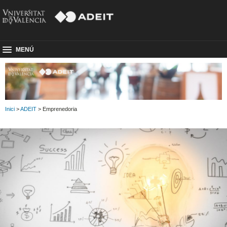
MENÚ
Inici
>
ADEIT
> Emprenedoria