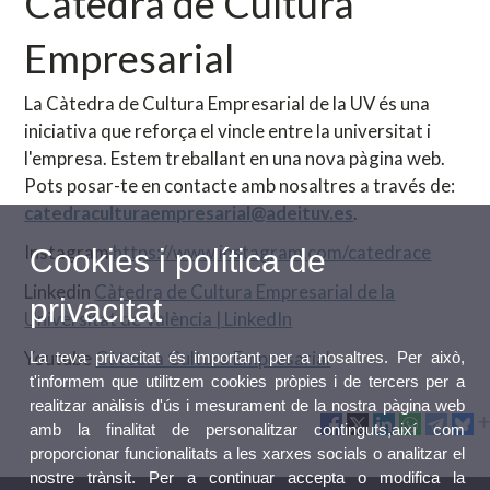
Càtedra de Cultura
Empresarial
La Càtedra de Cultura Empresarial de la UV és una
iniciativa que reforça el vincle entre la universitat i
l'empresa. Estem treballant en una nova pàgina web.
Pots posar-te en contacte amb nosaltres a través de:
catedraculturaempresarial@adeituv.es
.
Instagram
https://www.instagram.com/catedrace
Cookies i política de
Linkedin
Càtedra de Cultura Empresarial de la
privacitat
Universitat de València | LinkedIn
Youtube
Càtedra Cultura Empresarial
La teva privacitat és important per a nosaltres. Per això,
t'informem que utilitzem cookies pròpies i de tercers per a
realitzar anàlisis d'ús i mesurament de la nostra pàgina web
amb la finalitat de personalitzar continguts,així com
proporcionar funcionalitats a les xarxes socials o analitzar el
nostre trànsit. Per a continuar accepta o modifica la