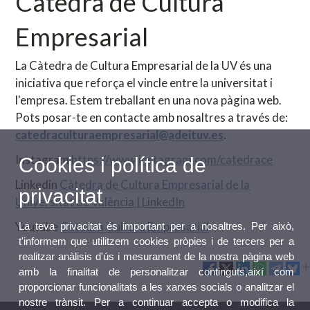
Càtedra de Cultura
Empresarial
La Càtedra de Cultura Empresarial de la UV és una
iniciativa que reforça el vincle entre la universitat i
l'empresa. Estem treballant en una nova pàgina web.
Pots posar-te en contacte amb nosaltres a través de:
catedraculturaempresarial@adeituv.es
.
Instagram
https://www.instagram.com/catedrace
Cookies i política de
Linkedin
Càtedra de Cultura Empresarial de la
privacitat
Universitat de València | LinkedIn
Youtube
Càtedra Cultura Empresarial
La teva privacitat és important per a nosaltres. Per això,
t'informem que utilitzem cookies pròpies i de tercers per a
realitzar anàlisis d'ús i mesurament de la nostra pàgina web
amb la finalitat de personalitzar continguts,així com
proporcionar funcionalitats a les xarxes socials o analitzar el
nostre trànsit. Per a continuar accepta o modifica la