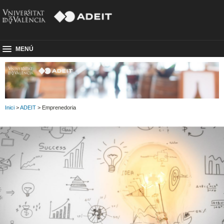
MENÚ
Inici
>
ADEIT
> Emprenedoria