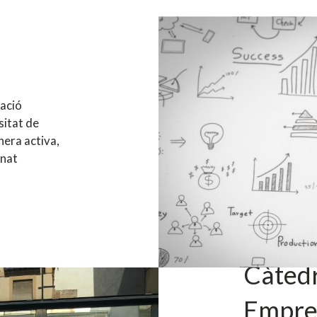
ació
sitat de
nera activa,
mnat
Càtedr
Empre