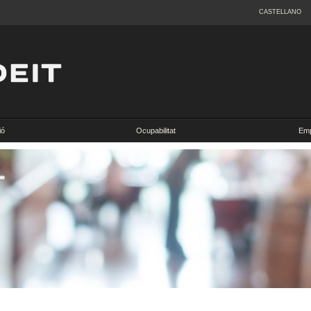
CASTELLANO
ió
Ocupabilitat
Emp