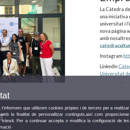
La Càtedra de
una iniciativa 
universitat i 
nova pàgina w
amb nosaltres
catedracultu
Instagram
ht
Linkedin
Càted
Universitat de
Youtube
Càte
tat
, t'informem que utilitzem cookies pròpies i de tercers per a realitzar
mb la finalitat de personalitzar continguts,així com proporcionar
e trànsit. Per a continuar accepta o modifica la configuració de les
rmació