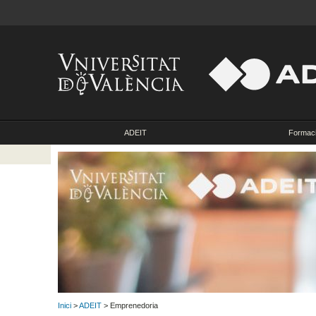
ADEIT
Formac
Inici
>
ADEIT
> Emprenedoria