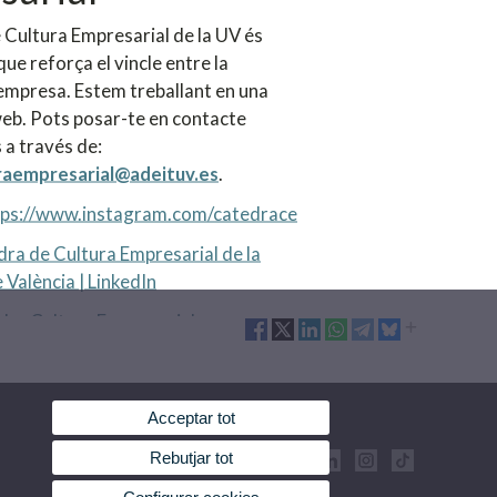
 Cultura Empresarial de la UV és
que reforça el vincle entre la
l'empresa. Estem treballant en una
eb. Pots posar-te en contacte
 a través de:
raempresarial@adeituv.es
.
tps://www.instagram.com/catedrace
ra de Cultura Empresarial de la
 València | LinkedIn
dra Cultura Empresarial
Acceptar tot
Rebutjar tot