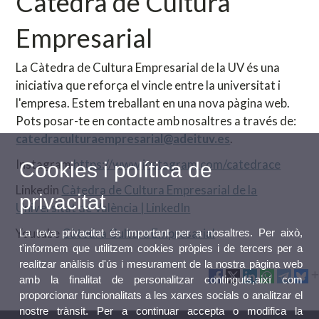
Càtedra de Cultura
Empresarial
La Càtedra de Cultura Empresarial de la UV és una
iniciativa que reforça el vincle entre la universitat i
l'empresa. Estem treballant en una nova pàgina web.
Pots posar-te en contacte amb nosaltres a través de:
catedraculturaempresarial@adeituv.es
.
Instagram
https://www.instagram.com/catedrace
Cookies i política de
Linkedin
Càtedra de Cultura Empresarial de la
privacitat
Universitat de València | LinkedIn
Youtube
Càtedra Cultura Empresarial
La teva privacitat és important per a nosaltres. Per això,
t'informem que utilitzem cookies pròpies i de tercers per a
realitzar anàlisis d'ús i mesurament de la nostra pàgina web
amb la finalitat de personalitzar continguts,així com
proporcionar funcionalitats a les xarxes socials o analitzar el
nostre trànsit. Per a continuar accepta o modifica la