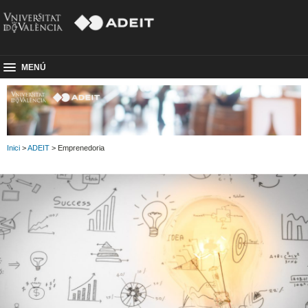
MENÚ
Inici
>
ADEIT
> Emprenedoria