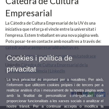
Càtedra de Cultura
Empresarial
La Càtedra de Cultura Empresarial de la UV és una
iniciativa que reforça el vincle entre la universitat i
l'empresa. Estem treballant en una nova pàgina web.
Pots posar-te en contacte amb nosaltres a través de:
catedraculturaempresarial@adeituv.es
.
Instagram
https://www.instagram.com/catedrace
Cookies i política de
Linkedin
Càtedra de Cultura Empresarial de la
privacitat
Universitat de València | LinkedIn
Youtube
Càtedra Cultura Empresarial
La teva privacitat és important per a nosaltres. Per això,
t'informem que utilitzem cookies pròpies i de tercers per a
realitzar anàlisis d'ús i mesurament de la nostra pàgina web
amb la finalitat de personalitzar continguts,així com
proporcionar funcionalitats a les xarxes socials o analitzar el
nostre trànsit. Per a continuar accepta o modifica la