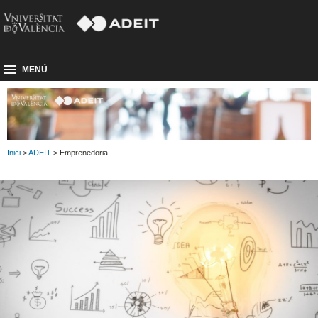
MENÚ
Inici
>
ADEIT
> Emprenedoria