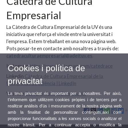
Càtedra de Cultura
Empresarial
La Càtedra de Cultura Empresarial de la UV és una
iniciativa que reforça el vincle entre la universitat i
l'empresa. Estem treballant en una nova pàgina web.
Pots posar-te en contacte amb nosaltres a través de:
catedraculturaempresarial@adeituv.es
.
Instagram
https://www.instagram.com/catedrace
Cookies i política de
Linkedin
Càtedra de Cultura Empresarial de la
privacitat
Universitat de València | LinkedIn
Youtube
Càtedra Cultura Empresarial
La teva privacitat és important per a nosaltres. Per això,
t'informem que utilitzem cookies pròpies i de tercers per a
realitzar anàlisis d'ús i mesurament de la nostra pàgina web
amb la finalitat de personalitzar continguts,així com
proporcionar funcionalitats a les xarxes socials o analitzar el
nostre trànsit. Per a continuar accepta o modifica la