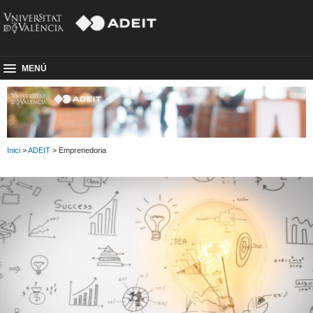
MENÚ
Inici
>
ADEIT
> Emprenedoria