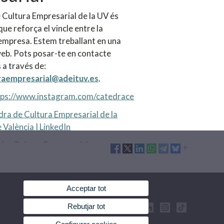
 Cultura Empresarial de la UV és
que reforça el vincle entre la
l'empresa. Estem treballant en una
eb. Pots posar-te en contacte
 a través de:
raempresarial@adeituv.es
.
tps://www.instagram.com/catedrace
ra de Cultura Empresarial de la
 València | LinkedIn
dra Cultura Empresarial
Acceptar tot
Rebutjar tot