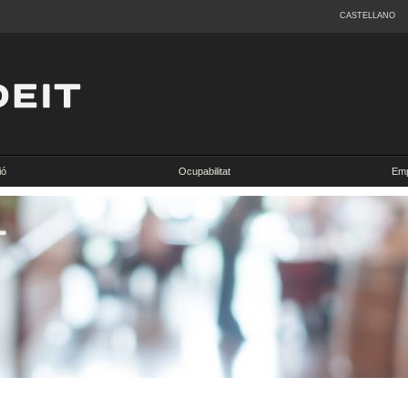
CASTELLANO
ió
Ocupabilitat
Emp