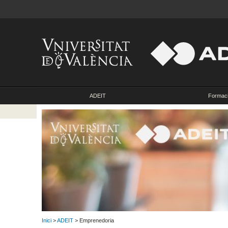
ADEIT
Formac
Inici
>
ADEIT
> Emprenedoria