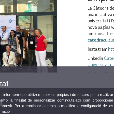
La Càtedra de
una iniciativa 
universitat i 
nova pàgina w
amb nosaltres
catedracultu
Instagram
ht
Linkedin
Càted
Universitat de
Youtube
Càte
tat
, t'informem que utilitzem cookies pròpies i de tercers per a realitzar
mb la finalitat de personalitzar continguts,així com proporcionar
e trànsit. Per a continuar accepta o modifica la configuració de les
rmació