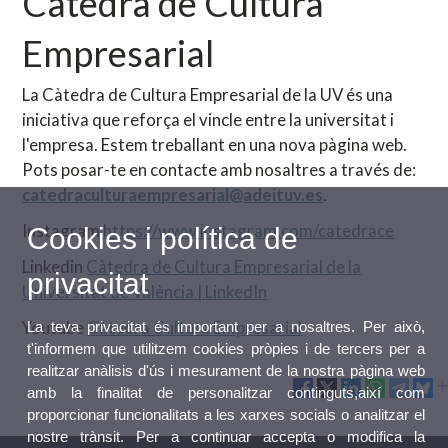
Càtedra de Cultura
Empresarial
La Càtedra de Cultura Empresarial de la UV és una
iniciativa que reforça el vincle entre la universitat i
l'empresa. Estem treballant en una nova pàgina web.
Pots posar-te en contacte amb nosaltres a través de:
catedraculturaempresarial@adeituv.es
.
Instagram
https://www.instagram.com/catedrace
Cookies i política de
Linkedin
Càtedra de Cultura Empresarial de la
privacitat
Universitat de València | LinkedIn
Youtube
Càtedra Cultura Empresarial
La teva privacitat és important per a nosaltres. Per això,
t'informem que utilitzem cookies pròpies i de tercers per a
realitzar anàlisis d'ús i mesurament de la nostra pàgina web
amb la finalitat de personalitzar continguts,així com
proporcionar funcionalitats a les xarxes socials o analitzar el
nostre trànsit. Per a continuar accepta o modifica la