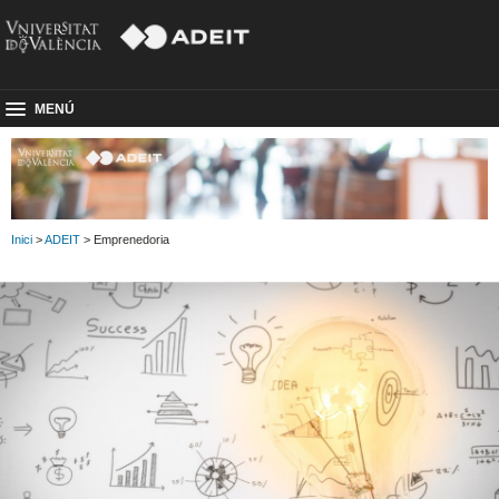
MENÚ
Inici
>
ADEIT
> Emprenedoria