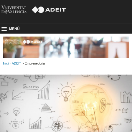
MENÚ
Inici
>
ADEIT
> Emprenedoria