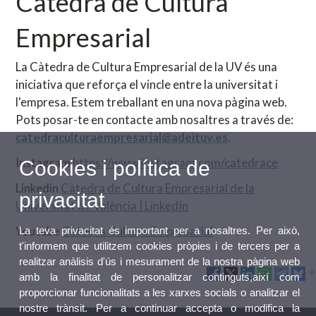
Càtedra de Cultura
Empresarial
La Càtedra de Cultura Empresarial de la UV és una
iniciativa que reforça el vincle entre la universitat i
l'empresa. Estem treballant en una nova pàgina web.
Pots posar-te en contacte amb nosaltres a través de:
catedraculturaempresarial@adeituv.es
.
Instagram
https://www.instagram.com/catedrace
Cookies i política de
Linkedin
Càtedra de Cultura Empresarial de la
privacitat
Universitat de València | LinkedIn
Youtube
Càtedra Cultura Empresarial
La teva privacitat és important per a nosaltres. Per això,
t'informem que utilitzem cookies pròpies i de tercers per a
realitzar anàlisis d'ús i mesurament de la nostra pàgina web
amb la finalitat de personalitzar continguts,així com
proporcionar funcionalitats a les xarxes socials o analitzar el
nostre trànsit. Per a continuar accepta o modifica la