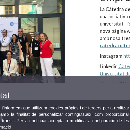
La Càtedra de
una iniciativa 
universitat i 
nova pàgina w
amb nosaltres
catedracultu
Instagram
ht
Linkedin
Càted
Universitat de
Youtube
Càte
tat
, t'informem que utilitzem cookies pròpies i de tercers per a realitzar
mb la finalitat de personalitzar continguts,així com proporcionar
e trànsit. Per a continuar accepta o modifica la configuració de les
rmació