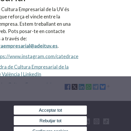
 Cultura Empresarial de la UV és
que reforça el vincle entre la
l'empresa. Estem treballant en una
eb. Pots posar-te en contacte
 a través de:
raempresarial@adeituv.es
.
tps://www.instagram.com/catedrace
ra de Cultura Empresarial de la
 València | LinkedIn
dra Cultura Empresarial
Acceptar tot
Rebutjar tot