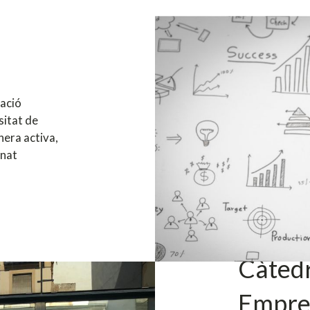
ació
sitat de
nera activa,
mnat
Càtedr
Empre