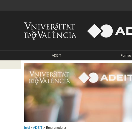
ADEIT
Formac
Inici
>
ADEIT
> Emprenedoria