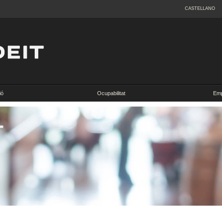
CASTELLANO
ió
Ocupabilitat
Emp