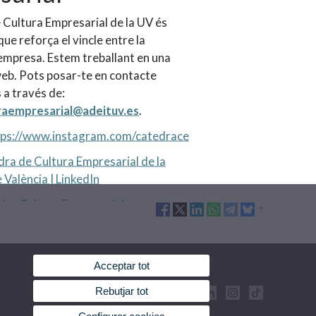
 Cultura Empresarial de la UV és
que reforça el vincle entre la
l'empresa. Estem treballant en una
eb. Pots posar-te en contacte
 a través de:
raempresarial@adeituv.es
.
tps://www.instagram.com/catedrace
ra de Cultura Empresarial de la
 València | LinkedIn
dra Cultura Empresarial
Acceptar tot
Rebutjar tot