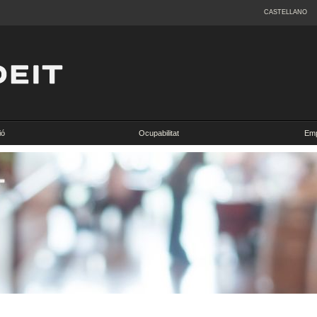
CASTELLANO
ió
Ocupabilitat
Emp