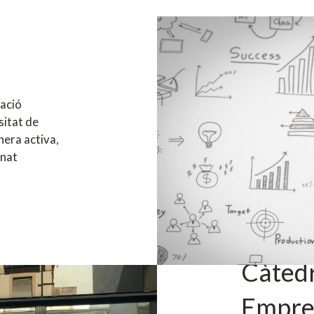
ació
sitat de
nera activa,
mnat
Càtedr
Empre