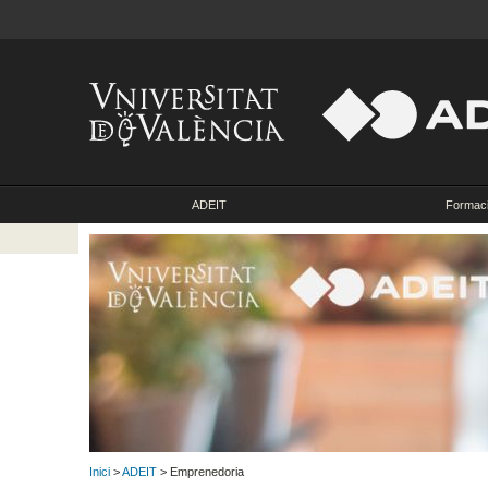
ADEIT
Formac
Inici
>
ADEIT
> Emprenedoria