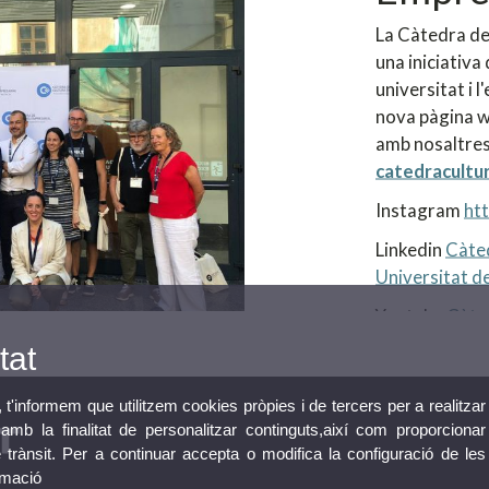
La Càtedra de
una iniciativa 
universitat i 
nova pàgina w
amb nosaltres
catedracultu
Instagram
ht
Linkedin
Càted
Universitat de
Youtube
Càte
tat
, t'informem que utilitzem cookies pròpies i de tercers per a realitzar
mb la finalitat de personalitzar continguts,així com proporcionar
e trànsit. Per a continuar accepta o modifica la configuració de les
rmació