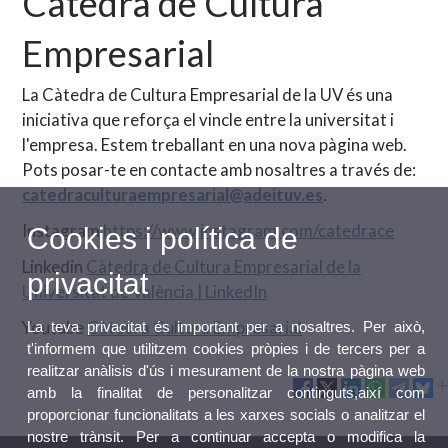
Càtedra de Cultura
Empresarial
La Càtedra de Cultura Empresarial de la UV és una
iniciativa que reforça el vincle entre la universitat i
l'empresa. Estem treballant en una nova pàgina web.
Pots posar-te en contacte amb nosaltres a través de:
catedraculturaempresarial@adeituv.es
.
Instagram
https://www.instagram.com/catedrace
Cookies i política de
Linkedin
Càtedra de Cultura Empresarial de la
privacitat
Universitat de València | LinkedIn
Youtube
Càtedra Cultura Empresarial
La teva privacitat és important per a nosaltres. Per això,
t'informem que utilitzem cookies pròpies i de tercers per a
realitzar anàlisis d'ús i mesurament de la nostra pàgina web
amb la finalitat de personalitzar continguts,així com
proporcionar funcionalitats a les xarxes socials o analitzar el
nostre trànsit. Per a continuar accepta o modifica la