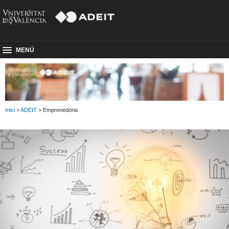
MENÚ
Inici
>
ADEIT
> Emprenedoria