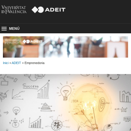
MENÚ
Inici
>
ADEIT
> Emprenedoria