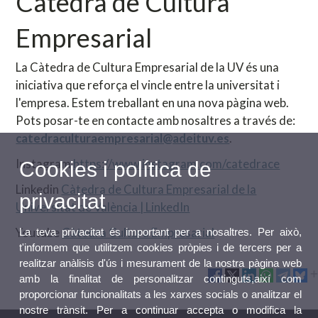
Càtedra de Cultura
Empresarial
La Càtedra de Cultura Empresarial de la UV és una
iniciativa que reforça el vincle entre la universitat i
l'empresa. Estem treballant en una nova pàgina web.
Pots posar-te en contacte amb nosaltres a través de:
catedraculturaempresarial@adeituv.es
.
Instagram
https://www.instagram.com/catedrace
Cookies i política de
Linkedin
Càtedra de Cultura Empresarial de la
privacitat
Universitat de València | LinkedIn
Youtube
Càtedra Cultura Empresarial
La teva privacitat és important per a nosaltres. Per això,
t'informem que utilitzem cookies pròpies i de tercers per a
realitzar anàlisis d'ús i mesurament de la nostra pàgina web
amb la finalitat de personalitzar continguts,així com
proporcionar funcionalitats a les xarxes socials o analitzar el
nostre trànsit. Per a continuar accepta o modifica la