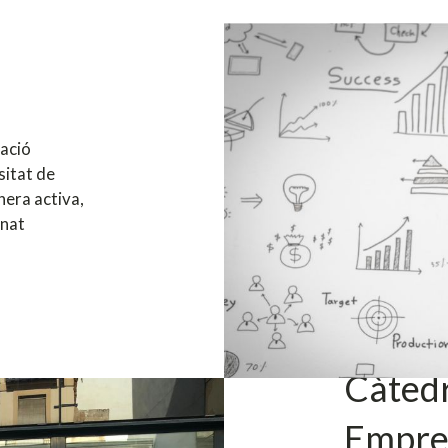
ació
sitat de
nera activa,
mnat
Càtedr
Empre