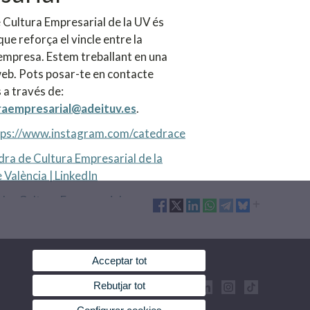
 Cultura Empresarial de la UV és
que reforça el vincle entre la
l'empresa. Estem treballant en una
eb. Pots posar-te en contacte
 a través de:
raempresarial@adeituv.es
.
tps://www.instagram.com/catedrace
ra de Cultura Empresarial de la
 València | LinkedIn
dra Cultura Empresarial
Acceptar tot
Rebutjar tot