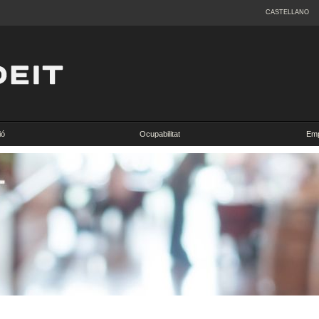
CASTELLANO
ió
Ocupabilitat
Emp