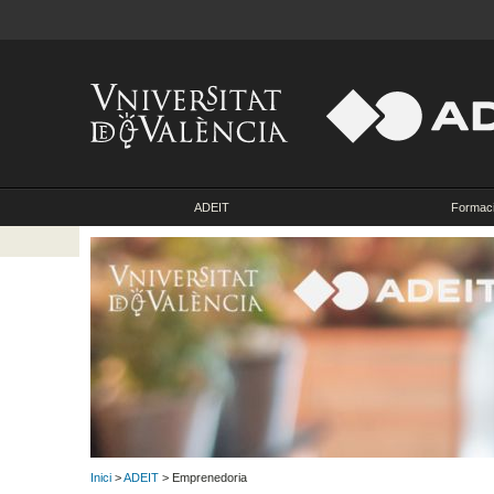
ADEIT
Formac
Inici
>
ADEIT
> Emprenedoria