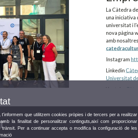
La Càtedra de
una iniciativa 
universitat i 
nova pàgina w
amb nosaltres
catedracultu
Instagram
ht
Linkedin
Càted
Universitat de
Youtube
Càte
tat
, t'informem que utilitzem cookies pròpies i de tercers per a realitzar
mb la finalitat de personalitzar continguts,així com proporcionar
e trànsit. Per a continuar accepta o modifica la configuració de les
rmació