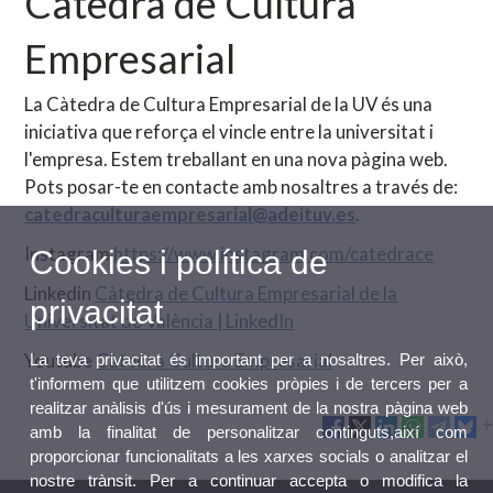
Càtedra de Cultura
Empresarial
La Càtedra de Cultura Empresarial de la UV és una
iniciativa que reforça el vincle entre la universitat i
l'empresa. Estem treballant en una nova pàgina web.
Pots posar-te en contacte amb nosaltres a través de:
catedraculturaempresarial@adeituv.es
.
Instagram
https://www.instagram.com/catedrace
Cookies i política de
Linkedin
Càtedra de Cultura Empresarial de la
privacitat
Universitat de València | LinkedIn
Youtube
Càtedra Cultura Empresarial
La teva privacitat és important per a nosaltres. Per això,
t'informem que utilitzem cookies pròpies i de tercers per a
realitzar anàlisis d'ús i mesurament de la nostra pàgina web
amb la finalitat de personalitzar continguts,així com
proporcionar funcionalitats a les xarxes socials o analitzar el
nostre trànsit. Per a continuar accepta o modifica la