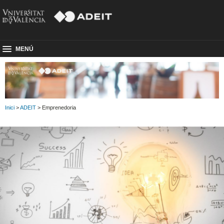
MENÚ
Inici
>
ADEIT
> Emprenedoria