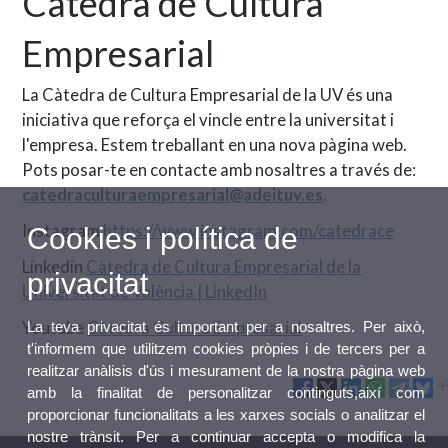
Càtedra de Cultura
Empresarial
La Càtedra de Cultura Empresarial de la UV és una
iniciativa que reforça el vincle entre la universitat i
l'empresa. Estem treballant en una nova pàgina web.
Pots posar-te en contacte amb nosaltres a través de:
catedraculturaempresarial@adeituv.es
.
Instagram
https://www.instagram.com/catedrace
Cookies i política de
Linkedin
Càtedra de Cultura Empresarial de la
privacitat
Universitat de València | LinkedIn
Youtube
Càtedra Cultura Empresarial
La teva privacitat és important per a nosaltres. Per això,
t'informem que utilitzem cookies pròpies i de tercers per a
realitzar anàlisis d'ús i mesurament de la nostra pàgina web
amb la finalitat de personalitzar continguts,així com
proporcionar funcionalitats a les xarxes socials o analitzar el
nostre trànsit. Per a continuar accepta o modifica la