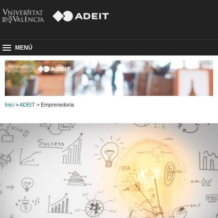
MENÚ
Inici
>
ADEIT
> Emprenedoria