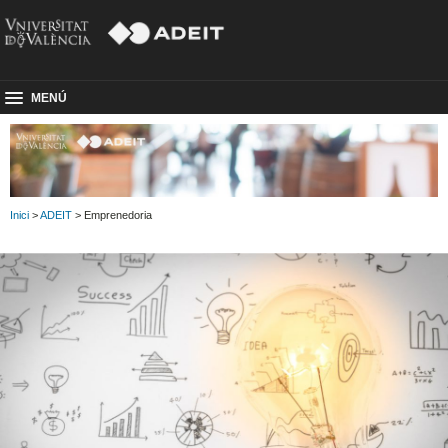
MENÚ
Inici
>
ADEIT
> Emprenedoria