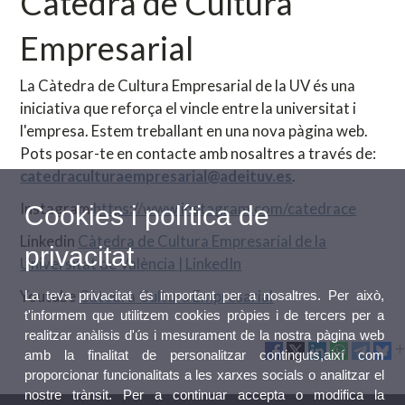
Càtedra de Cultura
Empresarial
La Càtedra de Cultura Empresarial de la UV és una
iniciativa que reforça el vincle entre la universitat i
l'empresa. Estem treballant en una nova pàgina web.
Pots posar-te en contacte amb nosaltres a través de:
catedraculturaempresarial@adeituv.es
.
Instagram
https://www.instagram.com/catedrace
Cookies i política de
Linkedin
Càtedra de Cultura Empresarial de la
privacitat
Universitat de València | LinkedIn
Youtube
Càtedra Cultura Empresarial
La teva privacitat és important per a nosaltres. Per això,
t'informem que utilitzem cookies pròpies i de tercers per a
realitzar anàlisis d'ús i mesurament de la nostra pàgina web
amb la finalitat de personalitzar continguts,així com
proporcionar funcionalitats a les xarxes socials o analitzar el
nostre trànsit. Per a continuar accepta o modifica la