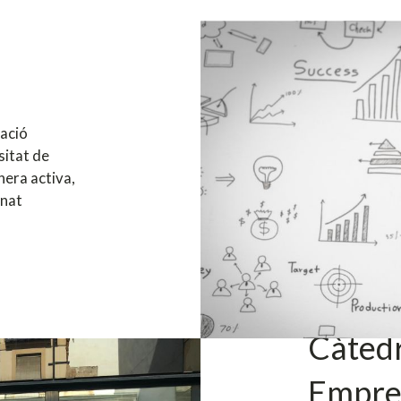
ació
sitat de
nera activa,
mnat
Càtedr
Empre