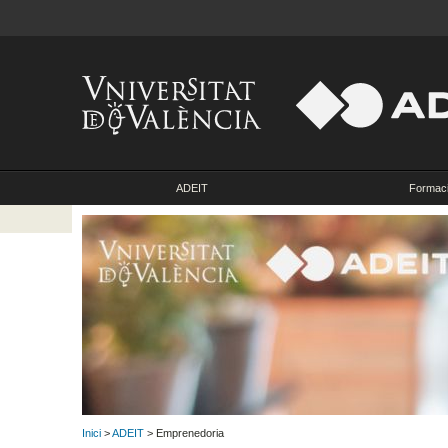
ADEIT
Formac
Inici
>
ADEIT
> Emprenedoria