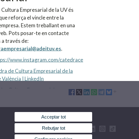
 Cultura Empresarial de la UV és
que reforça el vincle entre la
l'empresa. Estem treballant en una
eb. Pots posar-te en contacte
 a través de:
raempresarial@adeituv.es
.
tps://www.instagram.com/catedrace
ra de Cultura Empresarial de la
 València | LinkedIn
dra Cultura Empresarial
Acceptar tot
Rebutjar tot