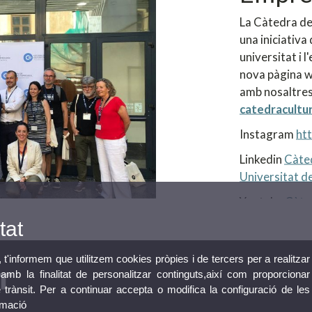
La Càtedra de
una iniciativa 
universitat i 
nova pàgina w
amb nosaltres
catedracultu
Instagram
ht
Linkedin
Càted
Universitat de
Youtube
Càte
tat
, t'informem que utilitzem cookies pròpies i de tercers per a realitzar
mb la finalitat de personalitzar continguts,així com proporcionar
e trànsit. Per a continuar accepta o modifica la configuració de les
rmació