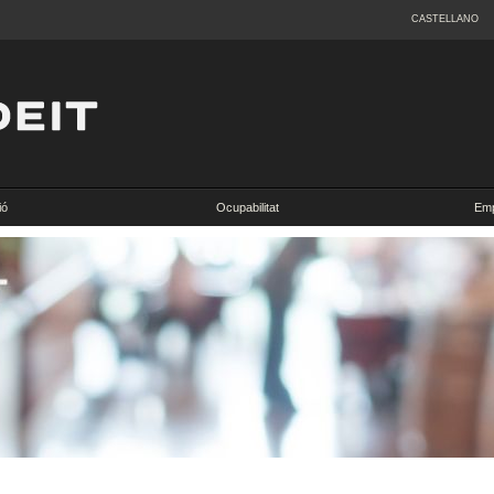
CASTELLANO
ió
Ocupabilitat
Emp