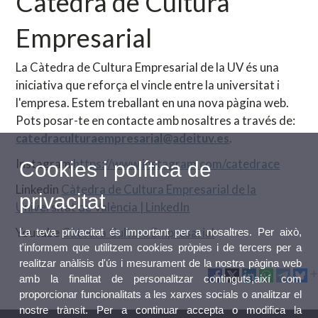
Càtedra de Cultura
Empresarial
La Càtedra de Cultura Empresarial de la UV és una
iniciativa que reforça el vincle entre la universitat i
l'empresa. Estem treballant en una nova pàgina web.
Pots posar-te en contacte amb nosaltres a través de:
catedraculturaempresarial@adeituv.es
.
Instagram
https://www.instagram.com/catedrace
Cookies i política de
Linkedin
Càtedra de Cultura Empresarial de la
privacitat
Universitat de València | LinkedIn
Youtube
Càtedra Cultura Empresarial
La teva privacitat és important per a nosaltres. Per això,
t'informem que utilitzem cookies pròpies i de tercers per a
realitzar anàlisis d'ús i mesurament de la nostra pàgina web
amb la finalitat de personalitzar continguts,així com
proporcionar funcionalitats a les xarxes socials o analitzar el
nostre trànsit. Per a continuar accepta o modifica la