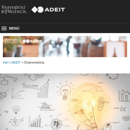
MENÚ
Inici
>
ADEIT
> Emprenedoria