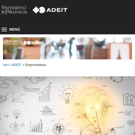
MENÚ
Inici
>
ADEIT
> Emprenedoria