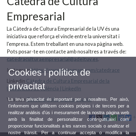
Càtedra de Cultura
Empresarial
La Càtedra de Cultura Empresarial de la UV és una
iniciativa que reforça el vincle entre la universitat i
l'empresa. Estem treballant en una nova pàgina web.
Pots posar-te en contacte amb nosaltres a través de:
catedraculturaempresarial@adeituv.es
.
Instagram
https://www.instagram.com/catedrace
Cookies i política de
Linkedin
Càtedra de Cultura Empresarial de la
privacitat
Universitat de València | LinkedIn
Youtube
Càtedra Cultura Empresarial
La teva privacitat és important per a nosaltres. Per això,
t'informem que utilitzem cookies pròpies i de tercers per a
realitzar anàlisis d'ús i mesurament de la nostra pàgina web
amb la finalitat de personalitzar continguts,així com
proporcionar funcionalitats a les xarxes socials o analitzar el
nostre trànsit. Per a continuar accepta o modifica la