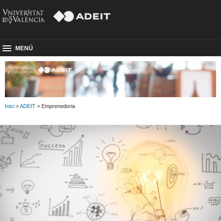
MENÚ
Inici
>
ADEIT
> Emprenedoria