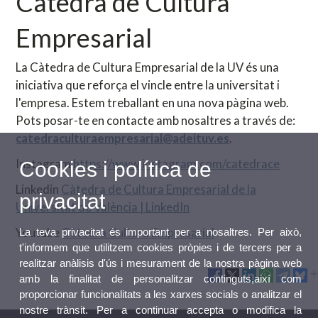
Càtedra de Cultura
Empresarial
La Càtedra de Cultura Empresarial de la UV és una
iniciativa que reforça el vincle entre la universitat i
l'empresa. Estem treballant en una nova pàgina web.
Pots posar-te en contacte amb nosaltres a través de:
catedraculturaempresarial@adeituv.es
.
Instagram
https://www.instagram.com/catedrace
Cookies i política de
Linkedin
Càtedra de Cultura Empresarial de la
privacitat
Universitat de València | LinkedIn
Youtube
Càtedra Cultura Empresarial
La teva privacitat és important per a nosaltres. Per això,
t'informem que utilitzem cookies pròpies i de tercers per a
realitzar anàlisis d'ús i mesurament de la nostra pàgina web
amb la finalitat de personalitzar continguts,així com
proporcionar funcionalitats a les xarxes socials o analitzar el
nostre trànsit. Per a continuar accepta o modifica la